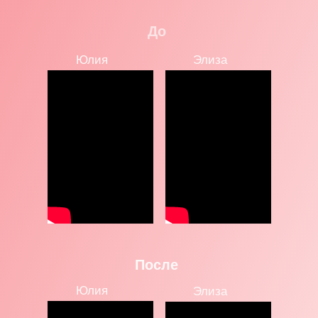
До
Юлия
Элиза
После
Юлия
Элиза