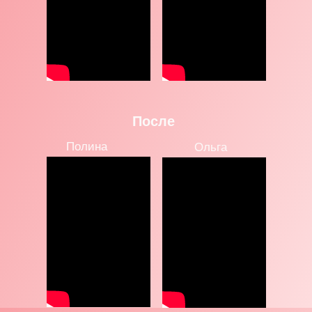
После
Полина
Ольга
Результаты
наших учеников