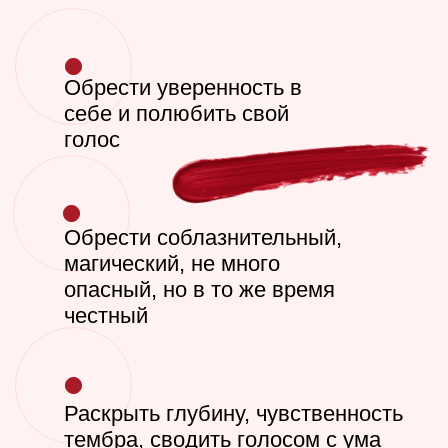
публичным в
более 5 лет;
●
Более 7000
Обрести уверенность в
раскрыли сво
себе и полюбить свой
заявили о се
голос
●
Более 9 ле
корреспонде
программ;
Обрести соблазнительный,
●
7 лет наст
магический, не много
работы;
опасный, но в то же время
●
Образовани
честный
Ельцина, фа
журналистик
●
Приглашенн
Раскрыть глубину, чувственность
крупные онл
тембра, сводить голосом с ума